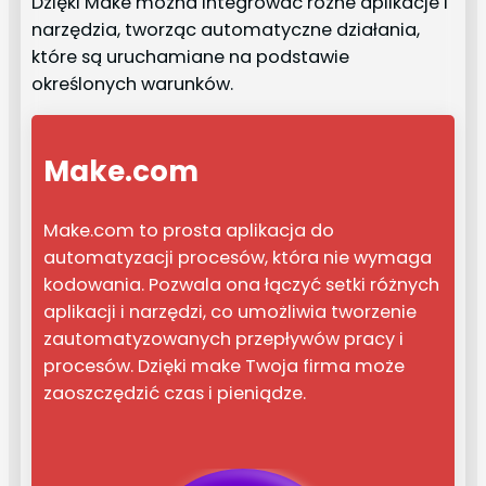
Dzięki Make można integrować różne aplikacje i
narzędzia, tworząc automatyczne działania,
które są uruchamiane na podstawie
określonych warunków.
Make.com
Make.com to prosta aplikacja do
automatyzacji procesów, która nie wymaga
kodowania. Pozwala ona łączyć setki różnych
aplikacji i narzędzi, co umożliwia tworzenie
zautomatyzowanych przepływów pracy i
procesów. Dzięki make Twoja firma może
zaoszczędzić czas i pieniądze.