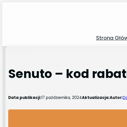
Przejdź
do
treści
Strona Głó
Senuto – kod rabat
Data publikacji:
17 października, 2024
Aktualizacja:
Autor:
Da