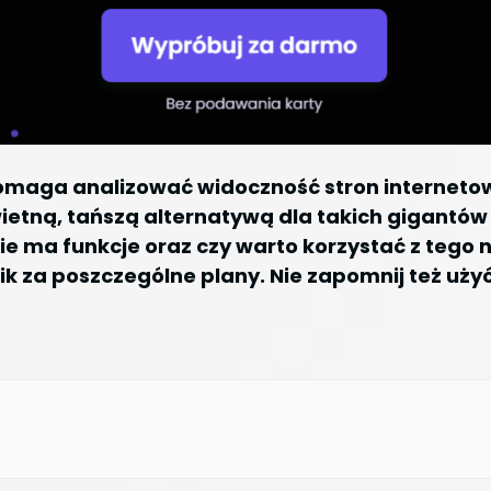
pomaga analizować widoczność stron interneto
wietną, tańszą alternatywą dla takich gigantów 
kie ma funkcje oraz czy warto korzystać z tego
 za poszczególne plany. Nie zapomnij też uży