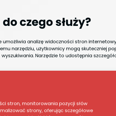
i do czego służy
?
 umożliwia analizę widoczności stron internetow
i temu narzędziu, użytkownicy mogą skuteczniej 
h wyszukiwania. Narzędzie to udostępnia szczegół
ści stron, monitorowania pozycji słów
ymalizować strony, oferując sczegółowe