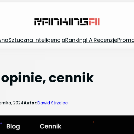
wna
Sztuczna Inteligencja
Rankingi AI
Recenzje
Promo
 opinie, cennik
ernika, 2024
Autor:
Dawid Strzelec