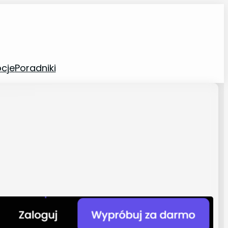
cje
Poradniki