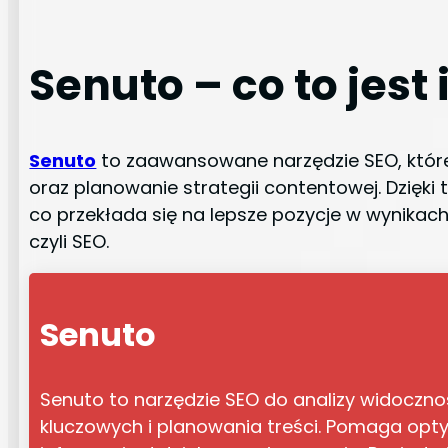
Senuto – co to jest 
Senuto
to zaawansowane narzędzie SEO, które
oraz planowanie strategii contentowej. Dzięk
co przekłada się na lepsze pozycje w wynikac
czyli SEO.
Senuto
Senuto to narzędzie SEO do analizy widoczno
kluczowych i planowania treści. Pomaga opt