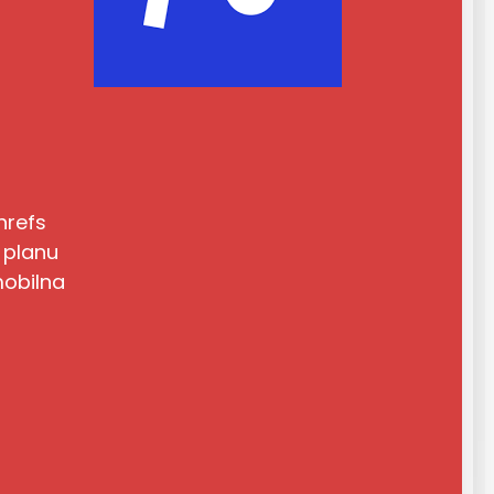
Ahrefs
 planu
mobilna